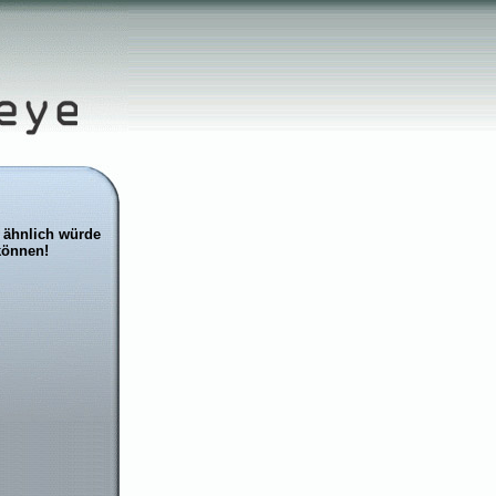
r ähnlich würde
können!