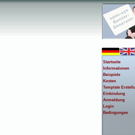
Startseite
Informationen
Beispiele
Kosten
Template Erstell
Einbindung
Anmeldung
Login
Bedingungen