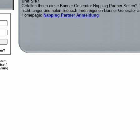
Und Sie?
Gefallen Ihnen diese Banner-Generator Napping Partner Seiten? 
nicht länger und holen Sie sich Ihren eigenen Banner-Generator a
Homepage:
Napping Partner Anmeldung
en?
ssum
icy
/
ärung